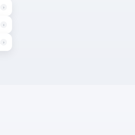
1
›
2
›
3
›