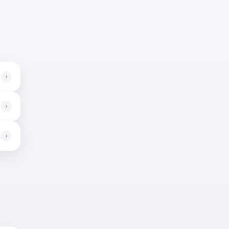
1
›
2
›
3
›