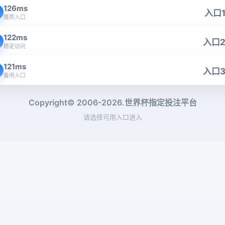
126ms
入口
推荐入口
122ms
入口
稳定访问
121ms
入口
备用入口
Copyright© 2006-2026.世界杯指定投注平台
请选择可用入口进入